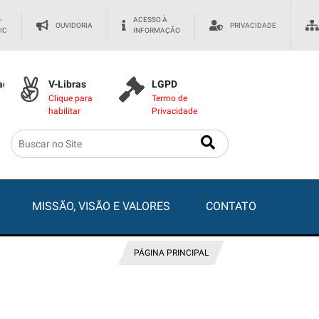
-
ACESSO À
OUVIDORIA
PRIVACIDADE
IC
INFORMAÇÃO
dade
V-Libras
LGPD
Clique para
Termo de
habilitar
Privacidade
MISSÃO, VISÃO E VALORES
CONTATO
PÁGINA PRINCIPAL