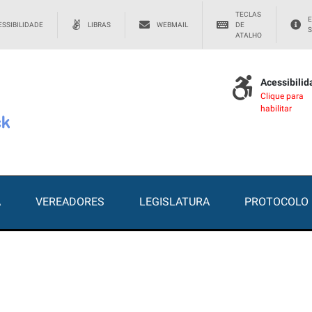
TECLAS
E
SSIBILIDADE
LIBRAS
WEBMAIL
DE
S
ATALHO
Acessibili
Clique para
habilitar
A
VEREADORES
LEGISLATURA
PROTOCOLO