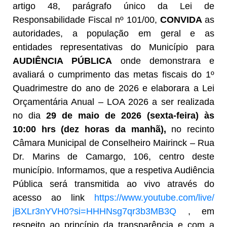
artigo 48, parágrafo único da Lei de
Responsabilidade Fiscal nº 101/00,
CONVIDA
as
autoridades, a população em geral e as
entidades representativas do Município para
AUDIÊNCIA PÚBLICA
onde demonstrara e
avaliará o cumprimento das metas fiscais do 1º
Quadrimestre do ano de 2026 e elaborara a Lei
Orçamentária Anual – LOA 2026 a ser realizada
no dia
29 de maio de 2026 (sexta-feira) às
10:00 hrs (dez horas da manhã),
no recinto
Câmara Municipal de Conselheiro Mairinck – Rua
Dr. Marins de Camargo, 106, centro deste
município. Informamos, que a respetiva Audiência
Pública será transmitida ao vivo através do
acesso ao link
https://www.youtube.com/live/
jBXLr3nYVH0?si=
HHHNsg7qr3b3MB3Q
, em
respeito ao princípio da transparência e com a