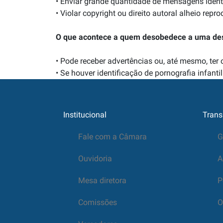
• Enviar grande quantidade de mensagens idênt
• Violar copyright ou direito autoral alheio 
O que acontece a quem desobedece a uma de
• Pode receber advertências ou, até mesmo, ter 
• Se houver identificação de pornografia infanti
Institucional
Trans
Fale com a Câmara
G
Ouvidoria
A
Mesa diretora
P
Comissões
O