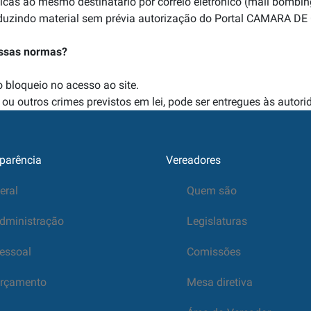
icas ao mesmo destinatário por correio eletrônico (mail bombin
reproduzindo material sem prévia autorização do Portal CAMAR
ssas normas?
o bloqueio no acesso ao site.
l ou outros crimes previstos em lei, pode ser entregues às autor
parência
Vereadores
eral
Quem são
dministração
Legislaturas
essoal
Comissões
rçamento
Mesa diretiva