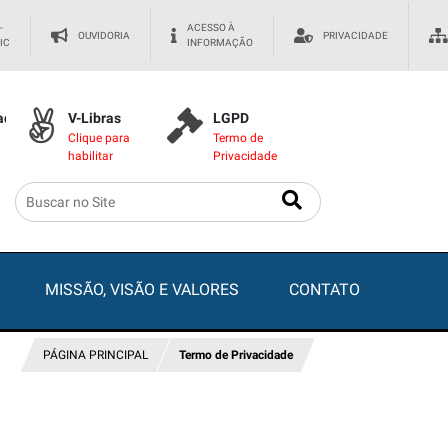
-
ACESSO À
OUVIDORIA
PRIVACIDADE
IC
INFORMAÇÃO
dade
V-Libras
LGPD
Clique para
Termo de
habilitar
Privacidade
MISSÃO, VISÃO E VALORES
CONTATO
PÁGINA PRINCIPAL
Termo de Privacidade