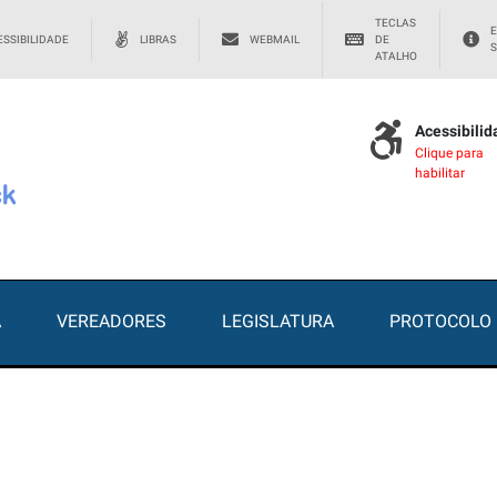
TECLAS
E
SSIBILIDADE
LIBRAS
WEBMAIL
DE
S
ATALHO
Acessibili
Clique para
habilitar
A
VEREADORES
LEGISLATURA
PROTOCOLO