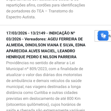
repartições afins, cordões para identificações
de portadores do TEA – Transtorno do
Espectro Autista.
17/03/2026 - 13/2149 - INDICAÇÃO Nº
Det
03/2026 - Vereadores: AGEU FERREIRA DE
ALMEIDA, DINOILSON VIANA E SILVA, EDNA
APARECIDA ALVES MACIEL, LEANDRO
HENRIQUE PEDRO E NILSON PARREIRA
Providências no sentido de alterar a Lei
Municipal nº 809/2023, com a finalidade de
atualizar o valor das diárias dos motoristas
de ambulância e demais veículos da saúde
municipal, nas viagens destinadas a longa
distância como Curitiba e outras cidades
previstas em deslocamento de até 800 Km
(oitocentos quilômetros), cujos horários de
saída e chegada são extremamente variáveis,