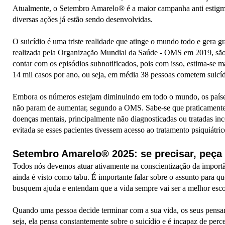
Atualmente, o Setembro Amarelo® é a maior campanha anti estigma
diversas ações já estão sendo desenvolvidas.
O suicídio é uma triste realidade que atinge o mundo todo e gera g
realizada pela Organização Mundial da Saúde - OMS em 2019, são 
contar com os episódios subnotificados, pois com isso, estima-se m
14 mil casos por ano, ou seja, em média 38 pessoas cometem suicíd
Embora os números estejam diminuindo em todo o mundo, os paíse
não param de aumentar, segundo a OMS. Sabe-se que praticamente 
doenças mentais, principalmente não diagnosticadas ou tratadas inc
evitada se esses pacientes tivessem acesso ao tratamento psiquiátr
Setembro Amarelo® 2025: se precisar, peça 
Todos nós devemos atuar ativamente na conscientização da importâ
ainda é visto como tabu. É importante falar sobre o assunto para q
busquem ajuda e entendam que a vida sempre vai ser a melhor esco
Quando uma pessoa decide terminar com a sua vida, os seus pensame
seja, ela pensa constantemente sobre o suicídio e é incapaz de perc