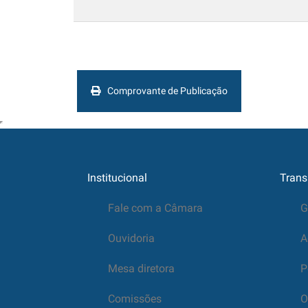
Comprovante de Publicação
Institucional
Trans
Fale com a Câmara
G
Ouvidoria
A
Mesa diretora
P
Comissões
O