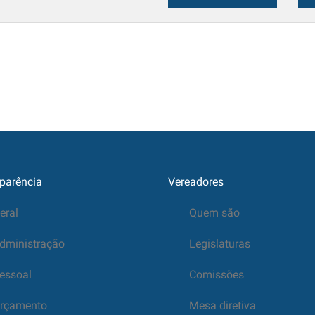
parência
Vereadores
eral
Quem são
dministração
Legislaturas
essoal
Comissões
rçamento
Mesa diretiva