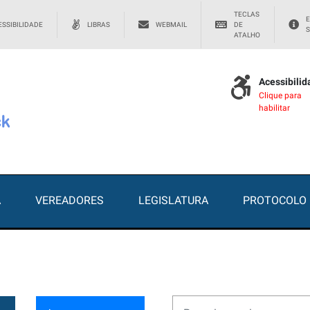
TECLAS
E
SSIBILIDADE
LIBRAS
WEBMAIL
DE
S
ATALHO
Acessibili
Clique para
habilitar
A
VEREADORES
LEGISLATURA
PROTOCOLO