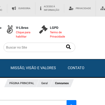
-
ACESSO À
OUVIDORIA
PRIVACIDADE
IC
INFORMAÇÃO
dade
V-Libras
LGPD
Clique para
Termo de
habilitar
Privacidade
MISSÃO, VISÃO E VALORES
CONTATO
PÁGINA PRINCIPAL
Geral
Concursos