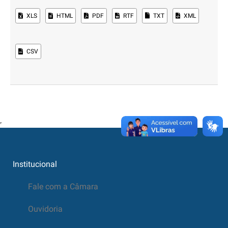
XLS
HTML
PDF
RTF
TXT
XML
CSV
Institucional
Fale com a Câmara
Ouvidoria