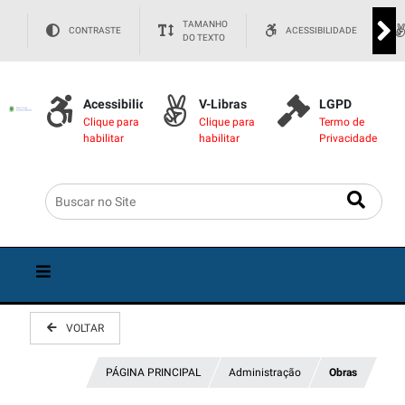
TAMANHO
CONTRASTE
ACESSIBILIDADE
DO TEXTO
Acessibilidade
V-Libras
LGPD
Clique para
Clique para
Termo de
habilitar
habilitar
Privacidade
VOLTAR
PÁGINA PRINCIPAL
Administração
Obras