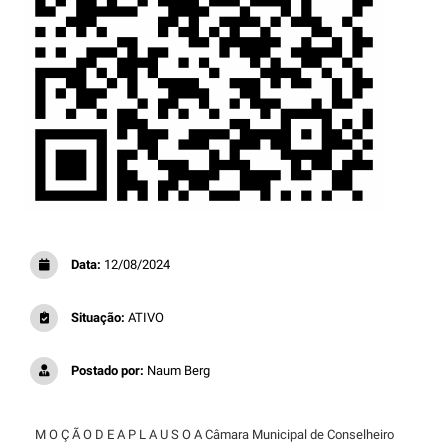
Data:
12/08/2024
Situação:
ATIVO
Postado por:
Naum Berg
M O Ç Ã O D E A P L A U S O A Câmara Municipal de Conselheiro