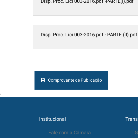
Disp. Proc. Lici 003-2016.pdf -PARTE(I).pdf
Disp. Proc. Lici 003-2016.pdf - PARTE (II).pdf
Comprovante de Publicação
Institucional
Trans
Fale com a Câmara
G