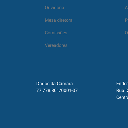
Ouvidoria
A
Mesa diretora
P
Comissões
O
Vereadores
Dados da Câmara
Ender
77.778.801/0001-07
Rua D
Centr