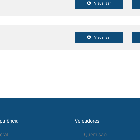
Visualizar
Visualizar
parência
Vereadores
eral
Quem são