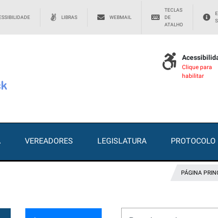
TECLAS
E
SSIBILIDADE
LIBRAS
WEBMAIL
DE
S
ATALHO
Acessibili
Clique para
habilitar
A
VEREADORES
LEGISLATURA
PROTOCOLO
PÁGINA PRIN