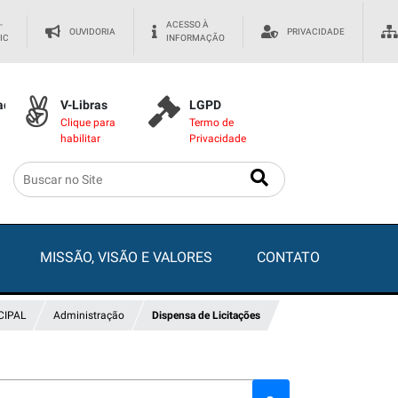
-
ACESSO À
OUVIDORIA
PRIVACIDADE
IC
INFORMAÇÃO
dade
V-Libras
LGPD
Clique para
Termo de
habilitar
Privacidade
MISSÃO, VISÃO E VALORES
CONTATO
CIPAL
Administração
Dispensa de Licitações