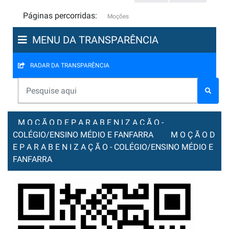
Páginas percorridas:
Moções
MENU DA TRANSPARÊNCIA
RADAR DA TRANSPARÊNCIA
M O Ç Ã O D E P A R A B E N I Z A Ç Ã O -
COLÉGIO/ENSINO MÉDIO E FANFARRA
M O Ç Ã O D
E P A R A B E N I Z A Ç Ã O - COLÉGIO/ENSINO MÉDIO E
FANFARRA