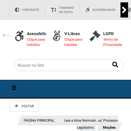
TAMANHO
CONTRASTE
ACESSIBILIDADE
DO TEXTO
Acessibilidade
V-Libras
LGPD
Clique para
Clique para
Termo de
habilitar
habilitar
Privacidade
VOLTAR
PÁGINA PRINCIPAL
Leis e Atos Normativos/ Processo
Legislativo
Moções