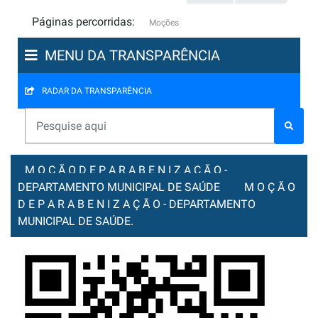
Páginas percorridas:
Moções
MENU DA TRANSPARÊNCIA
RADAR DA TRANSPARÊNCIA
M O Ç Ã O D E P A R A B E N I Z A Ç Ã O -
DEPARTAMENTO MUNICIPAL DE SAÚDE
M O Ç Ã O
D E P A R A B E N I Z A Ç Ã O - DEPARTAMENTO
MUNICIPAL DE SAÚDE.