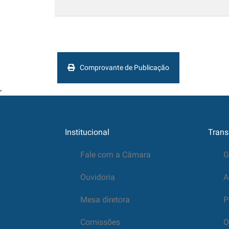
Comprovante de Publicação
Institucional
Trans
Fale com a Câmara
G
Ouvidoria
A
Mesa diretora
P
Comissões
O