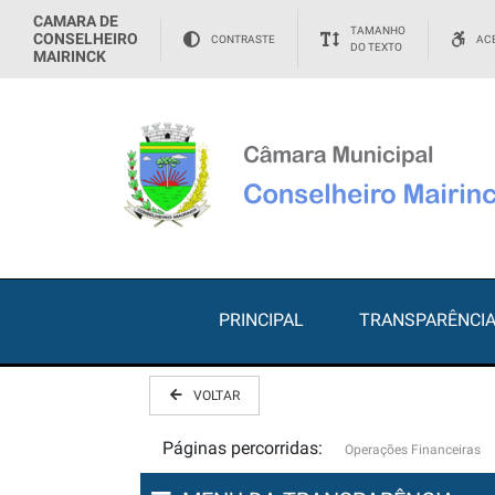
CAMARA DE
TAMANHO
CONSELHEIRO
CONTRASTE
ACE
DO TEXTO
MAIRINCK
PRINCIPAL
TRANSPARÊNCI
VOLTAR
Páginas percorridas:
Operações Financeiras