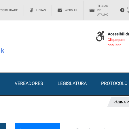
TECLAS
E
SSIBILIDADE
LIBRAS
WEBMAIL
DE
S
ATALHO
Acessibili
Clique para
habilitar
A
VEREADORES
LEGISLATURA
PROTOCOLO
PÁGINA P