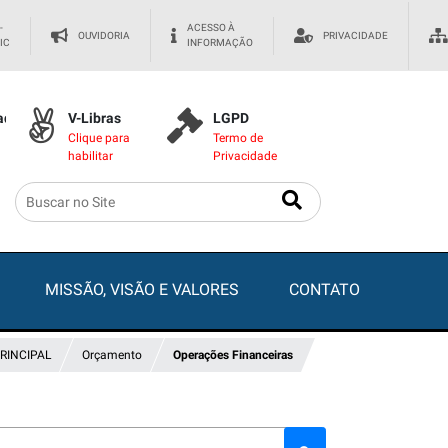
-
ACESSO À
OUVIDORIA
PRIVACIDADE
IC
INFORMAÇÃO
dade
V-Libras
LGPD
Clique para
Termo de
habilitar
Privacidade
MISSÃO, VISÃO E VALORES
CONTATO
RINCIPAL
Orçamento
Operações Financeiras