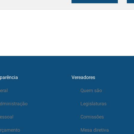
parência
Vereadores
eral
Quem são
dministração
Legislaturas
essoal
Comissões
rçamento
Mesa diretiva