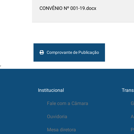
CONVÊNIO Nº 001-19.docx
Comprovante de Publicação
Institucional
Trans
Fale com a Câmara
G
Ouvidoria
A
Mesa diretora
P