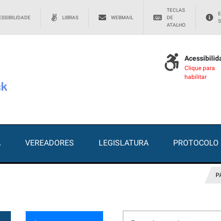
TECLAS
E
SSIBILIDADE
LIBRAS
WEBMAIL
DE
S
ATALHO
Acessibili
Clique para
habilitar
A
VEREADORES
LEGISLATURA
PROTOCOLO
P