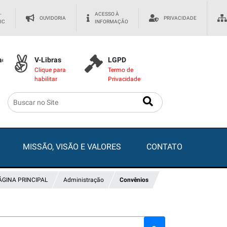
-
ACESSO À
OUVIDORIA
PRIVACIDADE
IC
INFORMAÇÃO
dade
V-Libras
LGPD
Clique para
Termo de
habilitar
Privacidade
MISSÃO, VISÃO E VALORES
CONTATO
ÁGINA PRINCIPAL
Administração
Convênios