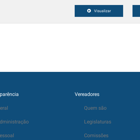
Visualizar
parência
Vereadores
eral
Quem são
dministração
Legislaturas
essoal
Comissões