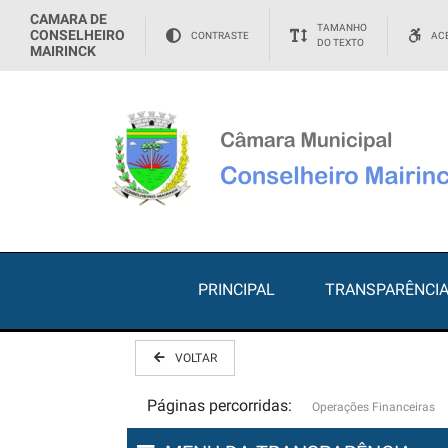
CAMARA DE
TAMANHO
CONSELHEIRO
CONTRASTE
ACE
DO TEXTO
MAIRINCK
PRINCIPAL
TRANSPARÊNCI
VOLTAR
Páginas percorridas:
Operações Financeiras