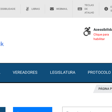
TECLAS
E
SSIBILIDADE
LIBRAS
WEBMAIL
DE
S
ATALHO
Acessibili
Clique para
habilitar
A
VEREADORES
LEGISLATURA
PROTOCOLO
PÁGINA P