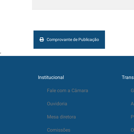
Comprovante de Publicação
Institucional
Trans
Fale com a Câmara
G
Ouvidoria
A
Mesa diretora
P
Comissões
O