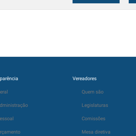
parência
Vereadores
eral
Quem são
dministração
Legislaturas
essoal
Comissões
rçamento
Mesa diretiva