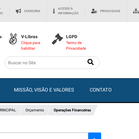
-
ACESSO À
OUVIDORIA
PRIVACIDADE
IC
INFORMAÇÃO
dade
V-Libras
LGPD
Clique para
Termo de
habilitar
Privacidade
MISSÃO, VISÃO E VALORES
CONTATO
RINCIPAL
Orçamento
Operações Financeiras