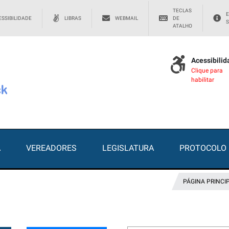
TECLAS
E
SSIBILIDADE
LIBRAS
WEBMAIL
DE
S
ATALHO
Acessibili
Clique para
habilitar
A
VEREADORES
LEGISLATURA
PROTOCOLO
PÁGINA PRINCI