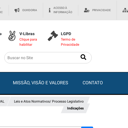
-
ACESSO À
OUVIDORIA
PRIVACIDADE
IC
INFORMAÇÃO
dade
V-Libras
LGPD
Clique para
Termo de
habilitar
Privacidade
MISSÃO, VISÃO E VALORES
CONTATO
PAL
Leis e Atos Normativos/ Processo Legislativo
Indicações