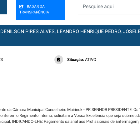
RADAR DA
TRANSPARÊNCIA
S: EDENILSON PIRES ALVES, LEANDRO HENRIQUE PEDRO, JOSE
23
Situação:
ATIVO
nte da Câmara Municipal Conselheiro Mairinck - PR SENHOR PRESIDENTE: Os V
 conferem o Regimento Interno, solicitam a Vossa Excelência que seja submetida
nicipal, INDICANDO-LHE: Pagamento salarial aos Profissionais de Enfermagem,