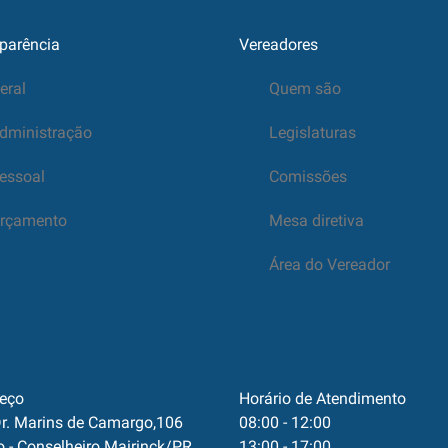
parência
Vereadores
eral
Quem são
dministração
Legislaturas
essoal
Comissões
rçamento
Mesa diretiva
Área do Vereador
eço
Horário de Atendimento
r. Marins de Camargo,106
08:00 - 12:00
o - Conselheiro Mairinck/PR
13:00 - 17:00