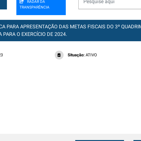
RADAR DA
TRANSPARÊNCIA
ICA PARA APRESENTAÇÃO DAS METAS FISCAIS DO 3º QUADRI
 PARA O EXERCÍCIO DE 2024.
23
Situação:
ATIVO