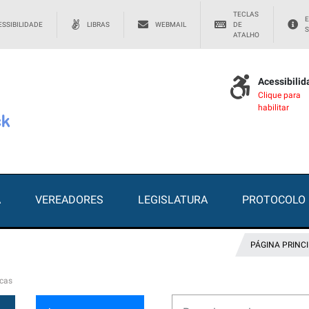
TECLAS
E
SSIBILIDADE
LIBRAS
WEBMAIL
DE
S
ATALHO
Acessibili
Clique para
habilitar
A
VEREADORES
LEGISLATURA
PROTOCOLO
PÁGINA PRINC
icas