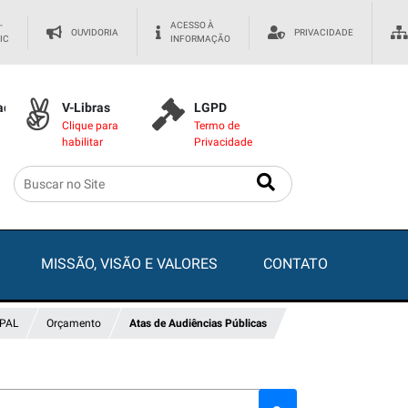
-
ACESSO À
OUVIDORIA
PRIVACIDADE
IC
INFORMAÇÃO
dade
V-Libras
LGPD
Clique para
Termo de
habilitar
Privacidade
MISSÃO, VISÃO E VALORES
CONTATO
IPAL
Orçamento
Atas de Audiências Públicas