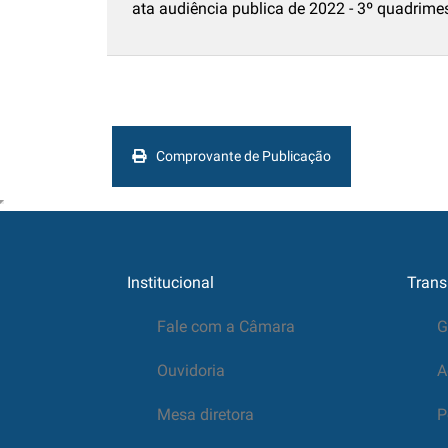
ata audiência publica de 2022 - 3º quadrim
Comprovante de Publicação
Institucional
Trans
Fale com a Câmara
G
Ouvidoria
A
Mesa diretora
P