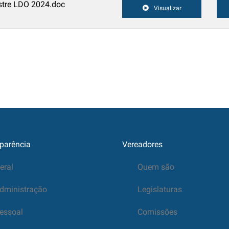
estre LDO 2024.doc
Visualizar
parência
Vereadores
eral
Quem são
dministração
Legislaturas
essoal
Comissões