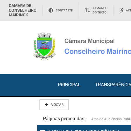
CAMARA DE
TAMANHO
CONSELHEIRO
CONTRASTE
ACE
DO TEXTO
MAIRINCK
PRINCIPAL
TRANSPARÊNCI
VOLTAR
Páginas percorridas:
Atas de Audiências Públ