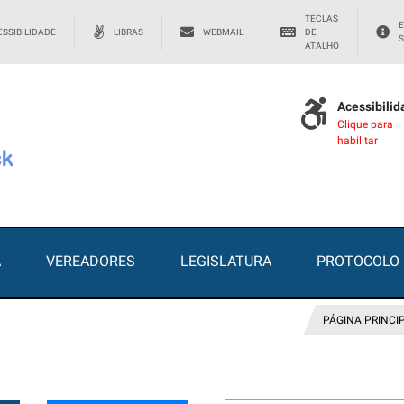
TECLAS
E
SSIBILIDADE
LIBRAS
WEBMAIL
DE
S
ATALHO
Acessibili
Clique para
habilitar
A
VEREADORES
LEGISLATURA
PROTOCOLO
PÁGINA PRINCI