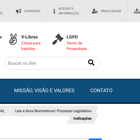
-
ACESSO À
OUVIDORIA
PRIVACIDADE
IC
INFORMAÇÃO
dade
V-Libras
LGPD
Clique para
Termo de
habilitar
Privacidade
MISSÃO, VISÃO E VALORES
CONTATO
PAL
Leis e Atos Normativos/ Processo Legislativo
Indicações