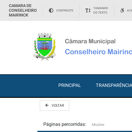
CAMARA DE
TAMANHO
CONSELHEIRO
CONTRASTE
ACE
DO TEXTO
MAIRINCK
PRINCIPAL
TRANSPARÊNCI
VOLTAR
Páginas percorridas:
Moções