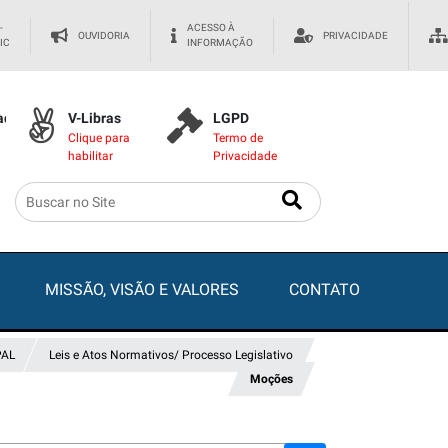
-
ACESSO À
OUVIDORIA
PRIVACIDADE
IC
INFORMAÇÃO
dade
V-Libras
LGPD
Clique para
Termo de
habilitar
Privacidade
MISSÃO, VISÃO E VALORES
CONTATO
PAL
Leis e Atos Normativos/ Processo Legislativo
Moções