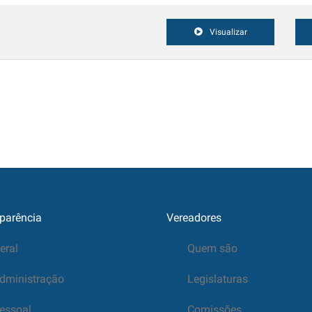
Visualizar
parência
Vereadores
eral
Quem são
dministração
Legislaturas
essoal
Comissões