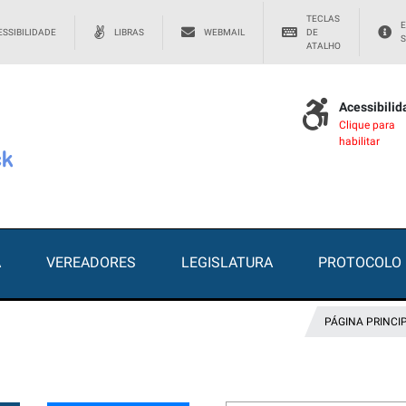
TECLAS
E
SSIBILIDADE
LIBRAS
WEBMAIL
DE
S
ATALHO
Acessibili
Clique para
habilitar
A
VEREADORES
LEGISLATURA
PROTOCOLO
PÁGINA PRINCI