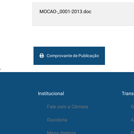
MOCAO-_0001-2013.doc
Comprovante de Publicação
Institucional
Trans
Fale com a Câmara
G
Ouvidoria
A
Mesa diretora
P