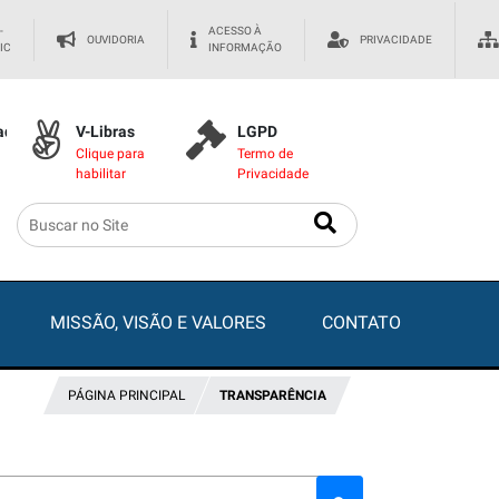
-
ACESSO À
OUVIDORIA
PRIVACIDADE
IC
INFORMAÇÃO
dade
V-Libras
LGPD
Clique para
Termo de
habilitar
Privacidade
MISSÃO, VISÃO E VALORES
CONTATO
PÁGINA PRINCIPAL
TRANSPARÊNCIA