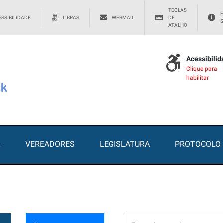
TECLAS
E
SSIBILIDADE
LIBRAS
WEBMAIL
DE
S
ATALHO
Acessibili
Clique para
habilitar
A
VEREADORES
LEGISLATURA
PROTOCOLO